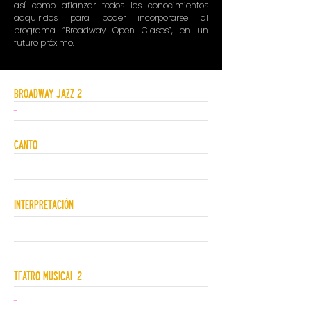
así como afianzar todos los conocimientos
adquiridos para poder incorporarse al
programa “Broadway Open Clases”, en un
futuro próximo.
BROADWAY JAZZ 2
-
CANTO
-
INTERPRETACIÓN
-
TEATRO MUSICAL 2
-