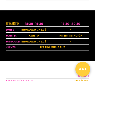
HORARIOS
18:30 · 19:30
19:30 · 20:30
LUNES
BROADWAY JAZZ 2
-
MARTES
CANTO
INTERPRETACIÓN
MIÉRCOLES
BROADWAY JAZZ 2
-
JUEVES
TEATRO MUSICAL 2
TARIFAS
1 HORAS/SEMANA
45€/MES
2 HORAS/SEMANA
65€/MES
3 HORAS/SEMANA
80€/MES
4 HORAS/SEMANA
105€/MES
5 HORAS/SEMANA
125€/MES
6 HORAS/SEMANA
140€/MES