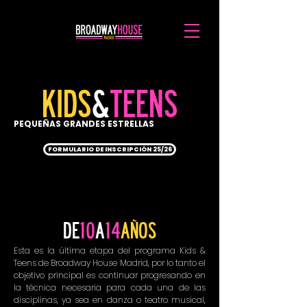
KIDS
&
TEENS
PEQUEÑAS GRANDES ESTRELLAS
FORMULARIO DE INSCRIPCIÓN 25/26
DE
10
A
14
AÑOS
Esta es la última etapa del programa Kids &
Teens de Broadway House Madrid, por lo tanto el
objetivo principal es continuar progresando en
la técnica necesaria para cada una de las
disciplinas, ya sea en danza o teatro musical,