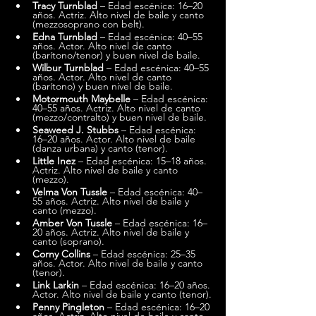
Tracy Turnblad
 – Edad escénica: 16–20 
años. Actriz. Alto nivel de baile y canto 
(mezzosoprano con belt).
Edna Turnblad
 – Edad escénica: 40–55 
años. Actor. Alto nivel de canto 
(barítono/tenor) y buen nivel de baile.
Wilbur Turnblad
 – Edad escénica: 40–55 
años. Actor. Alto nivel de canto 
(barítono) y buen nivel de baile.
Motormouth Maybelle
 – Edad escénica: 
40–55 años. Actriz. Alto nivel de canto 
(mezzo/contralto) y buen nivel de baile.
Seaweed J. Stubbs
 – Edad escénica: 
16–20 años. Actor. Alto nivel de baile 
(danza urbana) y canto (tenor).
Little Inez
 – Edad escénica: 15–18 años. 
Actriz. Alto nivel de baile y canto 
(mezzo).
Velma Von Tussle
 – Edad escénica: 40–
55 años. Actriz. Alto nivel de baile y 
canto (mezzo).
Amber Von Tussle
 – Edad escénica: 16–
20 años. Actriz. Alto nivel de baile y 
canto (soprano).
Corny Collins
 – Edad escénica: 25–35 
años. Actor. Alto nivel de baile y canto 
(tenor).
Link Larkin
 – Edad escénica: 16–20 años. 
Actor. Alto nivel de baile y canto (tenor).
Penny Pingleton
 – Edad escénica: 16–20 