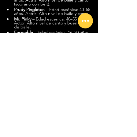
años. Actriz. Alto nivel de baile y canto 
(soprano con belt).
Prudy Pingleton
 – Edad escénica: 40–55 
años. Actriz. Alto nivel de baile y canto.
Mr. Pinky
 – Edad escénica: 40–55 años. 
Actor. Alto nivel de canto y buen nivel 
de baile.
Ensemble
 – Edad escénica: 16–20 años. 
Bailarines/as con alto nivel en jazz, jazz 
funk y urbano, y alto nivel de canto.
📩 
Qué material hay que presentar para 
audicionar
El proceso es por invitación previa. Debes 
enviar el siguiente material al correo
casting@nostromolive.es
indicando 
un único 
personaje
 al que te presentas:
Currículum artístico (CV)
Fotos recientes
Vídeo
Los perfiles preseleccionados recibirán el 
material específico y la citación para las 
audiciones presenciales, dirigidas por Ángel 
Llàcer en Barcelona.
🗓️ 
Cuándo acaba el plazo de 
inscripción
La fecha límite para enviar la candidatura es 
el 
15 de junio de 2026
. Las audiciones 
presenciales tendrán lugar los días 
29 y 30 
de junio y 1 de julio de 2026
.