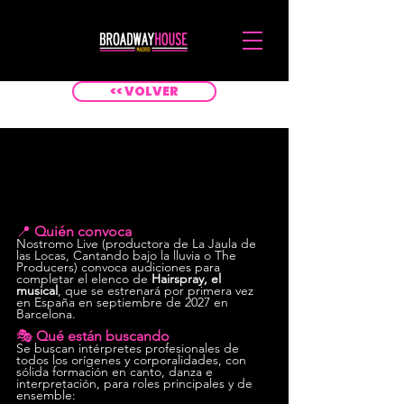
<< VOLVER
📍 
Quién convoca
Nostromo Live (productora de La Jaula de 
las Locas, Cantando bajo la lluvia o The 
Producers) convoca audiciones para 
completar el elenco de 
Hairspray, el 
musical
, que se estrenará por primera vez 
en España en septiembre de 2027 en 
Barcelona.
🎭 
Qué están buscando
Se buscan intérpretes profesionales de 
todos los orígenes y corporalidades, con 
sólida formación en canto, danza e 
interpretación, para roles principales y de 
ensemble: