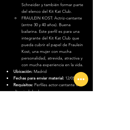
Schneider y también formar parte 
del elenco del Kit Kat Club.
FRAULEIN KOST: Actriz-cantante 
(entre 30 y 40 años). Buena 
bailarina. Este perfil es para una 
integrante del Kit Kat Club que 
pueda cubrir el papel de Fraulein 
Kost, una mujer con mucha 
personalidad, atrevida, atractiva y 
con mucha experiencia en la vida.
Ubicación:
 Madrid
Fechas para enviar material:
 12/05/2025.
Requisitos:
Perfiles actor-cantante con 
alto nivel de danza.
Correo/ Página web
: 
https://letsgocompany.com/convocatori
a/cabaret-2025/